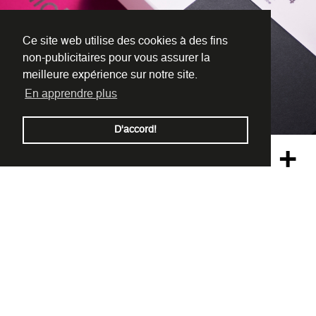
Ce site web utilise des cookies à des fins
non-publicitaires pour vous assurer la
meilleure expérience sur notre site.
En apprendre plus
D'accord!
+
iconicbox
play
connect
solve